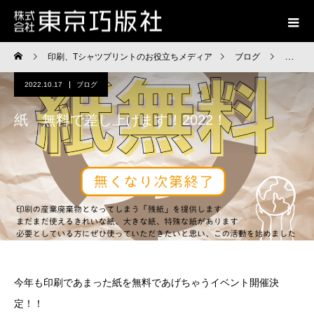
印刷、Tシャツプリントのお役立ちメディア
ブログ
紙 無
2022.10.17
ブログ
紙 無料で差し上げます！2022！
今年も印刷であまった紙を無料であげちゃうイベント開催決
定！！