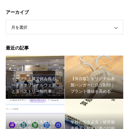
アーカイブ
月を選択
最近の記事
イベント出展で何を作る
【保存版】オリジナル木
べき？オリジナルウェア
製ハンガーにロゴ刻印｜
とタペストリー制作事例
ブランド価値を高める什
をプロが解説
器の作り方
Canva入稿でも失敗しな
学校の先生必見｜研究発
い！印刷用データの正し
表冊子・研究紀要の印刷