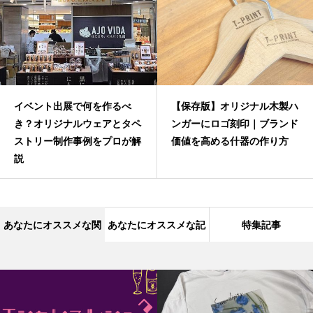
【保存版】オリジナル木製ハ
Canva入稿でも失敗しな
ペ
ンガーにロゴ刻印｜ブランド
印刷用データの正しい作り
解
価値を高める什器の作り方
ガイド【印刷会社が解説】
あなたにオススメな関
あなたにオススメな記
特集記事
連記事
事