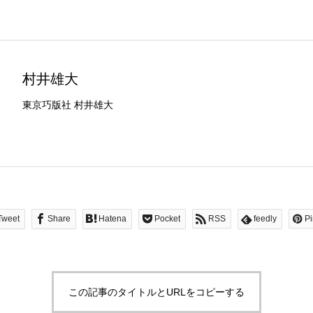
村井雄大
東京巧版社 村井雄大
Tweet
Share
Hatena
Pocket
RSS
feedly
Pi
この記事のタイトルとURLをコピーする