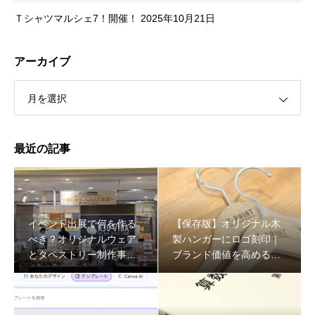
Ｔシャツマルシェ7！開催！
2025年10月21日
アーカイブ
月を選択
最近の記事
イベント出展で何を作る
【保存版】オリジナル木
べき？オリジナルウェア
製ハンガーにロゴ刻印｜
とタペストリー制作事例
ブランド価値を高める什
をプロが解説
器の作り方