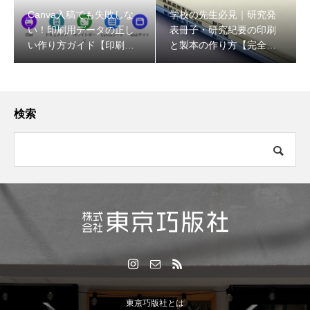
Canva入稿でも失敗しな
学校の先生必見｜研究発
い！印刷用データの正し
表冊子・研究紀要の印刷
い作り方ガイド【印刷会
と製本の作り方【完全ガ
社が解説】
イド】
検索
東京巧版社とは