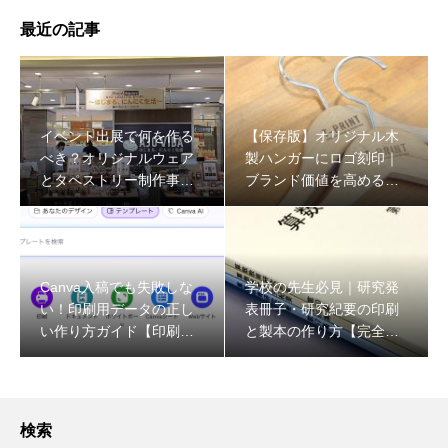
最近の記事
イベント出展で何を作る
【保存版】オリジナル木
べき？オリジナルウェア
製ハンガーにロゴ刻印｜
とタペストリー制作事例
ブランド価値を高める什
をプロが解説
器の作り方
Canva入稿でも失敗しな
学校の先生必見｜研究発
い！印刷用データの正し
表冊子・研究紀要の印刷
い作り方ガイド【印刷会
と製本の作り方【完全ガ
社が解説】
イド】
検索